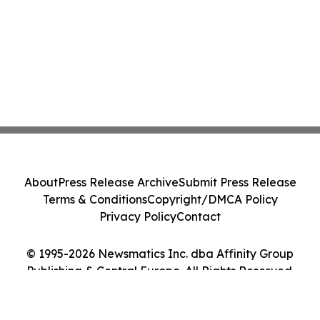
About
Press Release Archive
Submit Press Release
Terms & Conditions
Copyright/DMCA Policy
Privacy Policy
Contact
© 1995-2026 Newsmatics Inc. dba Affinity Group
Publishing & Central Europe. All Rights Reserved.
Cookie Settings / Your Privacy Choices